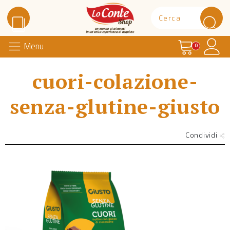
Carrello
Il 
Menu
Lo Conte Shop
0
cuori-colazione-
senza-glutine-giusto
Condividi