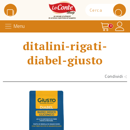
Carrello
Il 
Menu
Lo Conte Shop
0
ditalini-rigati-
diabel-giusto
Condividi