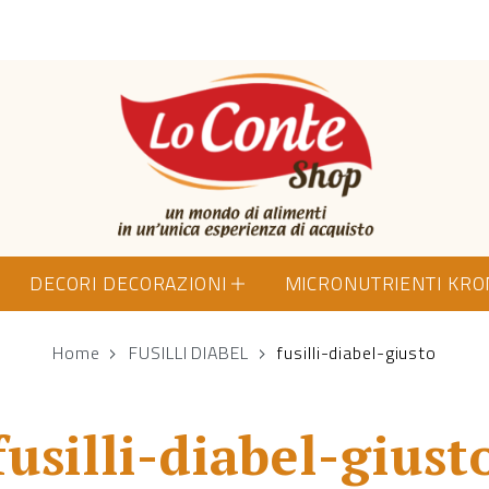
Lo Conte Shop
DECORI DECORAZIONI
MICRONUTRIENTI KR
Home
FUSILLI DIABEL
fusilli-diabel-giusto
fusilli-diabel-giust