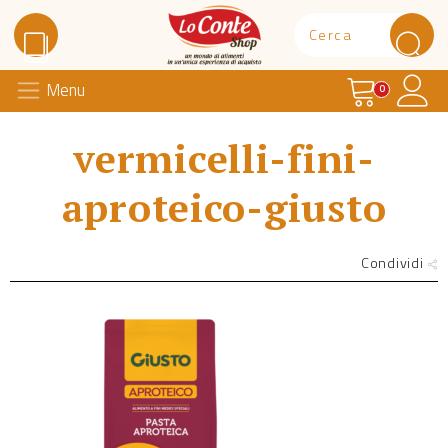
Carrello
Il 
Menu
Lo Conte Shop
0
vermicelli-fini-
aproteico-giusto
Condividi