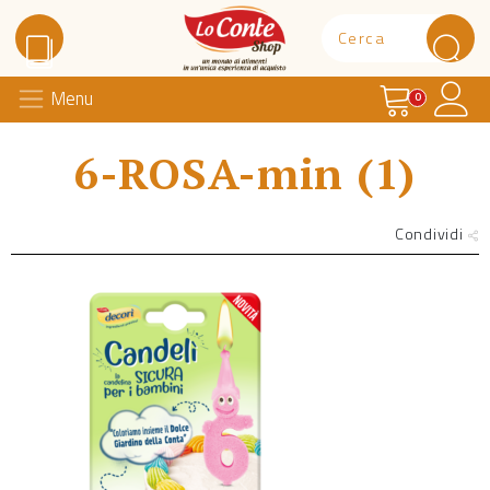
Carrello
Il 
Menu
Lo Conte Shop
0
6-ROSA-min (1)
Condividi