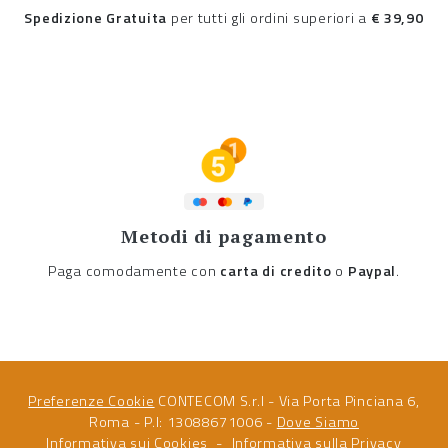
Spedizione Gratuita
per tutti gli ordini superiori a
€ 39,90
Metodi di pagamento
Paga comodamente con
carta di credito
o
Paypal
.
Preferenze Cookie
CONTECOM S.r.l - Via Porta Pinciana 6,
Roma - P.I: 13088671006 -
Dove Siamo
Informativa sui Cookies
Informativa sulla Privacy