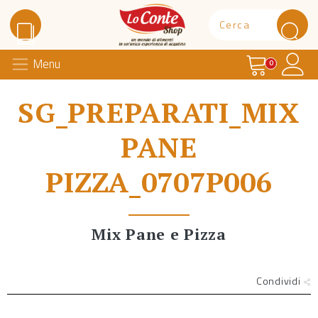
Carrello
Il 
Menu
Lo Conte Shop
0
SG_PREPARATI_MIX
PANE
PIZZA_0707P006
Mix Pane e Pizza
Condividi