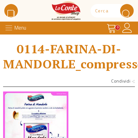
Carrello
Il 
Menu
Lo Conte Shop
0
0114-FARINA-DI-
MANDORLE_compress
Condividi