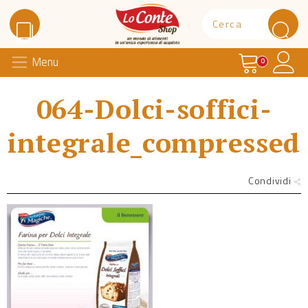
Carrello
Il 
Menu
Lo Conte Shop
0
064-Dolci-soffici-
integrale_compressed
Condividi