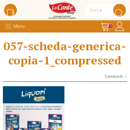
Carrello
Il 
Menu
Lo Conte Shop
0
057-scheda-generica-
copia-1_compressed
Condividi