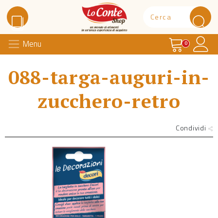
Carrello
Il 
Menu
Lo Conte Shop
0
088-targa-auguri-in-
zucchero-retro
Condividi