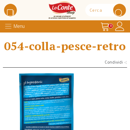
Carrello
Il 
Menu
Lo Conte Shop
0
054-colla-pesce-retro
Condividi