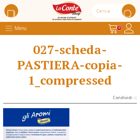
Carrello
Il 
Menu
Lo Conte Shop
0
027-scheda-
PASTIERA-copia-
1_compressed
Condividi