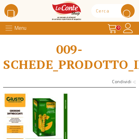
Carrello
Il 
Menu
Lo Conte Shop
0
009-
SCHEDE_PRODOTTO_I
Condividi