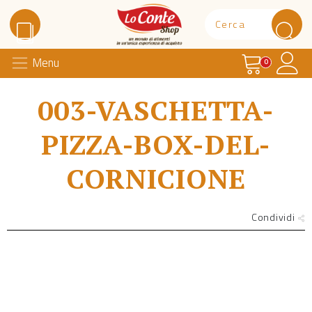
Carrello
Il 
Menu
Lo Conte Shop
0
003-VASCHETTA-
PIZZA-BOX-DEL-
CORNICIONE
Condividi