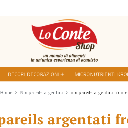
Lo Conte Shop
DECORI DECORAZIONI
MICRONUTRIENTI KR
Home
Nonpareils argentati
nonpareils argentati fronte
areils argentati f