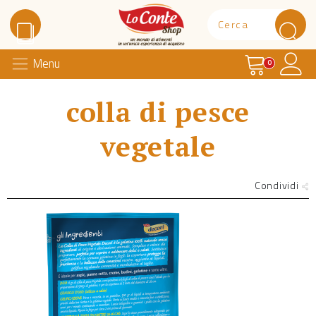
Carrello
Il 
Menu
Lo Conte Shop
0
colla di pesce
vegetale
Condividi