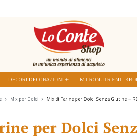
Lo Conte Shop
DECORI DECORAZIONI
MICRONUTRIENTI KR
e
Mix per Dolci
Mix di Farine per Dolci Senza Glutine – 
rine per Dolci Sen